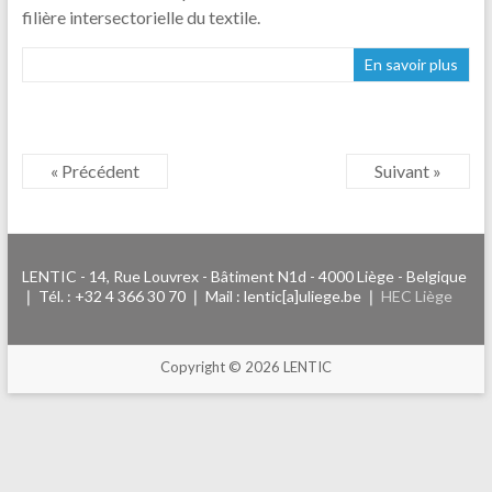
filière intersectorielle du textile.
En savoir plus
« Précédent
Suivant »
LENTIC - 14, Rue Louvrex - Bâtiment N1d - 4000 Liège - Belgique
❘ Tél. : +32 4 366 30 70 ❘ Mail : lentic[a]uliege.be ❘
HEC Liège
Copyright © 2026 LENTIC