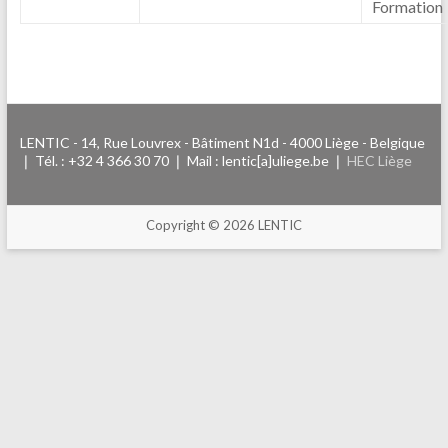
Formation
LENTIC - 14, Rue Louvrex - Bâtiment N1d - 4000 Liège - Belgique
❘ Tél. : +32 4 366 30 70 ❘ Mail : lentic[a]uliege.be ❘
HEC Liège
Copyright © 2026 LENTIC