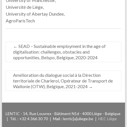
University of Manchester,
Université de Liège,
University of Abertay Dundee,
AgroParisTech
←
SEAD – Sustainable employment in the age of
digitalisation: challenges, obstacles and
opportunities, Belspo, Belgique, 2020-2024
Amélioration du dialogue social à la Direction
territoriale de Charleroi, Opérateur de Transport de
Wallonie (OTW), Belgique, 2021-2024
→
LENTIC - 14, Rue Louvrex - Bâtiment N1d - 4000 Liège - Belgique
❘ Tél. : +32 4 366 30 70 ❘ Mail : lentic[a]uliege.be ❘
HEC Liège