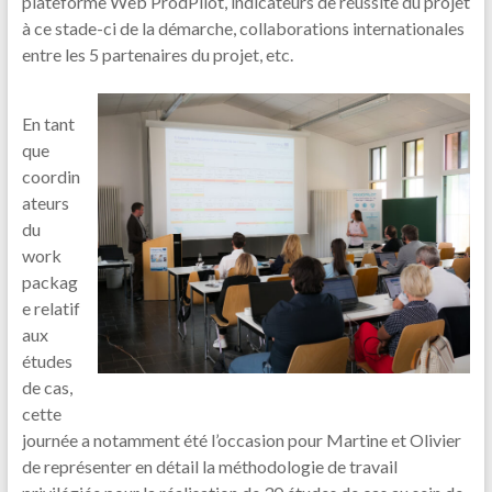
plateforme Web ProdPilot, indicateurs de réussite du projet
à ce stade-ci de la démarche, collaborations internationales
entre les 5 partenaires du projet, etc.
En tant
que
coordin
ateurs
du
work
packag
e relatif
aux
études
de cas,
cette
journée a notamment été l’occasion pour Martine et Olivier
de représenter en détail la méthodologie de travail