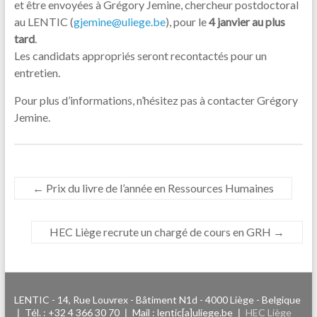
et être envoyées à Grégory Jemine, chercheur postdoctoral
au LENTIC (
gjemine@uliege.be
), pour le
4 janvier au plus
tard
.
Les candidats appropriés seront recontactés pour un
entretien.
Pour plus d’informations, n’hésitez pas à contacter Grégory
Jemine.
←
Prix du livre de l’année en Ressources Humaines
HEC Liège recrute un chargé de cours en GRH
→
LENTIC - 14, Rue Louvrex - Bâtiment N1d - 4000 Liège - Belgique
❘ Tél. : +32 4 366 30 70 ❘ Mail : lentic[a]uliege.be ❘
HEC Liège