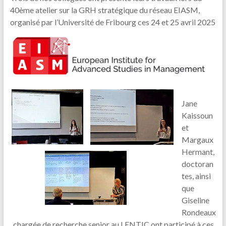
40ème atelier sur la GRH stratégique du réseau EIASM,
organisé par l’Université de Fribourg ces 24 et 25 avril 2025
Jane
Kaissoun
et
Margaux
Hermant,
doctoran
tes, ainsi
que
Giseline
Rondeaux
, chargée de recherche senior au LENTIC ont participé à ces