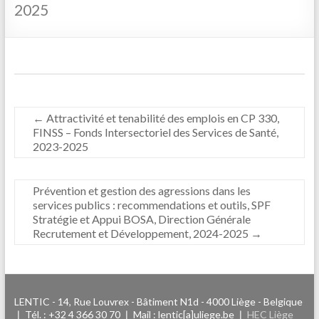
2025
←
Attractivité et tenabilité des emplois en CP 330,
FINSS – Fonds Intersectoriel des Services de Santé,
2023-2025
Prévention et gestion des agressions dans les
services publics : recommendations et outils, SPF
Stratégie et Appui BOSA, Direction Générale
Recrutement et Développement, 2024-2025
→
LENTIC - 14, Rue Louvrex - Bâtiment N1d - 4000 Liège - Belgique
❘ Tél. : +32 4 366 30 70 ❘ Mail : lentic[a]uliege.be ❘
HEC Liège