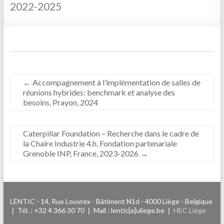
2022-2025
←
Accompagnement à l’implémentation de salles de
réunions hybrides: benchmark et analyse des
besoins, Prayon, 2024
Caterpillar Foundation – Recherche dans le cadre de
la Chaire Industrie 4.h, Fondation partenariale
Grenoble INP, France, 2023-2026
→
LENTIC - 14, Rue Louvrex - Bâtiment N1d - 4000 Liège - Belgique
❘ Tél. : +32 4 366 30 70 ❘ Mail : lentic[a]uliege.be ❘
HEC Liège