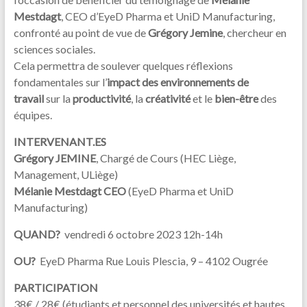
Mestdagt
, CEO d’EyeD Pharma et UniD Manufacturing,
confronté au point de vue de
Grégory Jemine
, chercheur en
sciences sociales.
Cela permettra de soulever quelques réflexions
fondamentales sur l’
impact des environnements de
travail
sur la
productivité
, la
créativité
et le
bien-être
des
équipes.
INTERVENANT.ES
Grégory JEMINE
, Chargé de Cours (HEC Liège,
Management, ULiège)
Mélanie Mestdagt
CEO
(EyeD Pharma et UniD
Manufacturing)
QUAND?
vendredi 6 octobre 2023 12h-14h
OU?
EyeD Pharma Rue Louis Plescia, 9 – 4102 Ougrée
PARTICIPATION
38€ / 28€ (étudiants et personnel des universités et hautes