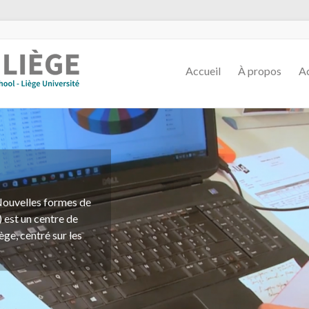
Accueil
À propos
Ac
 Nouvelles formes de
ssions d'étude, de
 est un centre de
tions de toute
ège, centré sur les
marchand, en