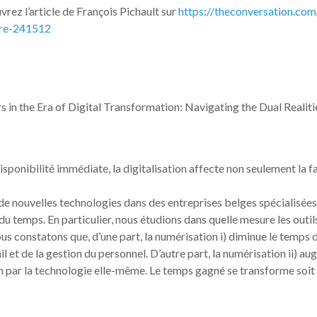
rez l’article de François Pichault sur
https://theconversation.co
re-241512
rs in the Era of Digital Transformation: Navigating the Dual Realiti
sponibilité immédiate, la digitalisation affecte non seulement la f
de nouvelles technologies dans des entreprises belges spécialisées
du temps. En particulier, nous étudions dans quelle mesure les out
us constatons que, d’une part, la numérisation i) diminue le temps 
il et de la gestion du personnel. D’autre part, la numérisation ii) 
on par la technologie elle-même. Le temps gagné se transforme soit 