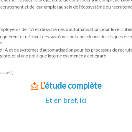
blies sur le sujet, le projet tente de contribuer à la compréhension 
e recrutement et de leur emploi au sein de l’écosystème du recruteme
s employeurs de l’IA et de systèmes d’automatisation pour le recrute
cquièrent et utilisent ces systèmes ont conscience des risques de p
ve
d’IA et de systèmes d’automatisation pour les processus de recrut
enre, et si une politique interne est menée à cet égard.
asselt)
📩
L’
étude complète
Et en bref, ici