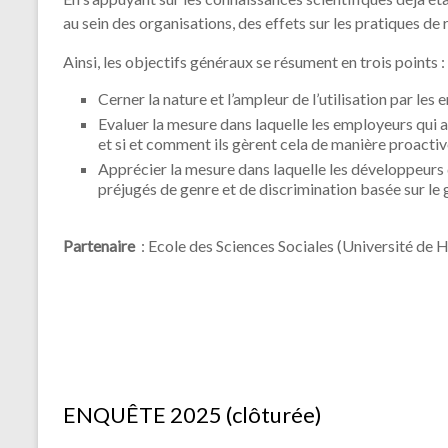
En s’appuyant sur les connaissances scientifiques déjà éta
au sein des organisations, des effets sur les pratiques d
Ainsi, les objectifs généraux se résument en trois points :
Cerner la nature et l’ampleur de l’utilisation par le
Evaluer la mesure dans laquelle les employeurs qui a
et si et comment ils gèrent cela de manière proacti
Apprécier la mesure dans laquelle les développeurs 
préjugés de genre et de discrimination basée sur le g
Partenaire
: Ecole des Sciences Sociales (Université de H
ENQUÊTE 2025 (clôturée)