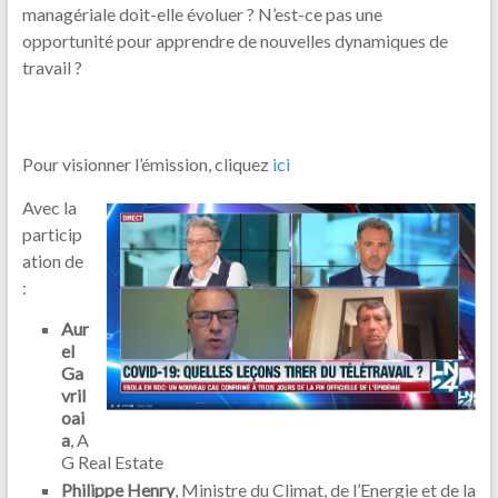
managériale doit-elle évoluer ? N’est-ce pas une
opportunité pour apprendre de nouvelles dynamiques de
travail ?
Pour visionner l’émission, cliquez
ici
Avec la
particip
ation de
:
Aur
el
Ga
vril
oai
a
, A
G Real Estate
Philippe Henry
, Ministre du Climat, de l’Energie et de la